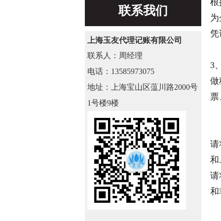
根
联系我们
为
凭
上海玉友代理记账有限公司
联系人：
周经理
3
电话：
13585973075
做
地址：
上海宝山区蕰川路2000号
票
1号楼9楼
请
和
请
和